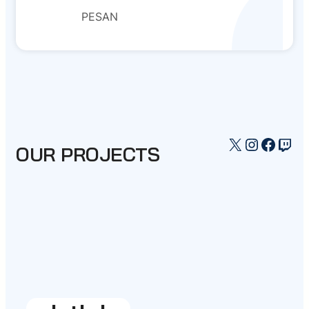
PESAN
X
Instagr
Faceb
Twi
OUR PROJECTS