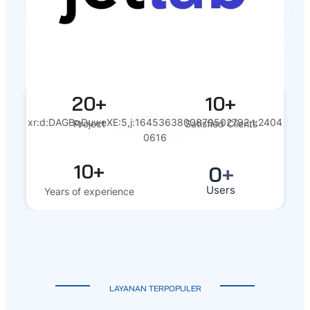
20+
10+
xr:d:DAGBqDuweXE:5,j:1645363800879502792,t:2404
Project
Satisfied Clients
0616
10+
0
+
Users
Years of experience
LAYANAN TERPOPULER