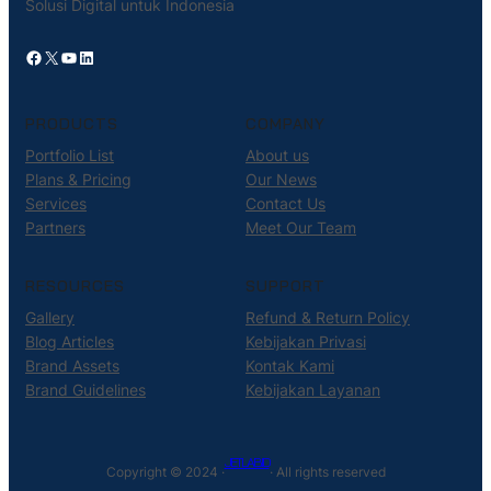
Solusi Digital untuk Indonesia
Facebook
X
YouTube
LinkedIn
PRODUCTS
COMPANY
Portfolio List
About us
Plans & Pricing
Our News
Services
Contact Us
Partners
Meet Our Team
RESOURCES
SUPPORT
Gallery
Refund & Return Policy
Blog Articles
Kebijakan Privasi
Brand Assets
Kontak Kami
Brand Guidelines
Kebijakan Layanan
JETLAB.ID
Copyright © 2024 ·
· All rights reserved