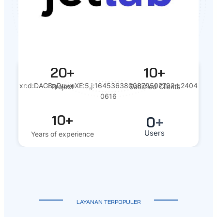
20+
10+
xr:d:DAGBqDuweXE:5,j:1645363800879502792,t:2404
Project
Satisfied Clients
0616
10+
0
+
Users
Years of experience
LAYANAN TERPOPULER