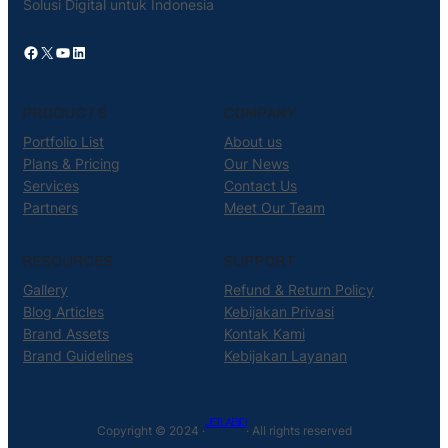
Solusi Digital untuk Indonesia
Facebook
X
YouTube
LinkedIn
PRODUCTS
COMPANY
Portfolio List
About us
Plans & Pricing
Our News
Services
Contact Us
Partners
Meet Our Team
RESOURCES
SUPPORT
Gallery
Refund & Return Policy
Blog Articles
Kebijakan Privasi
Brand Assets
Kontak Kami
Brand Guidelines
Kebijakan Layanan
JETLAB.ID
Copyright © 2024 ·
· All rights reserved