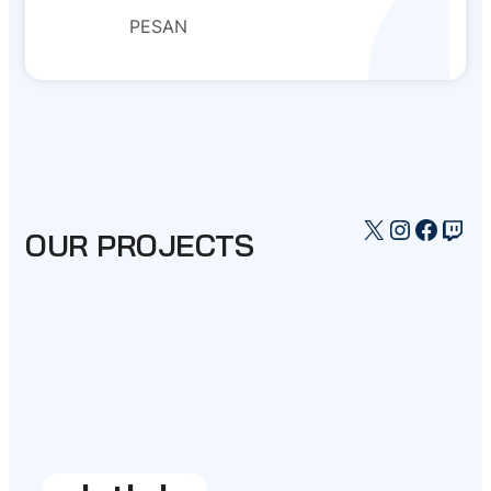
PESAN
X
Instagr
Faceb
Twi
OUR PROJECTS