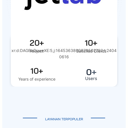
20+
10+
xr:d:DAGBqDuweXE:5,j:1645363800879502792,t:2404
Project
Satisfied Clients
0616
10+
0
+
Users
Years of experience
LAYANAN TERPOPULER