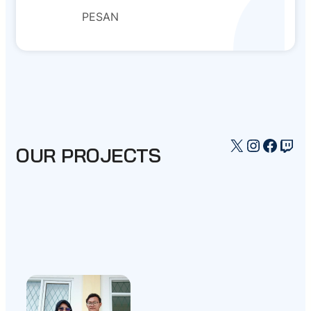
PESAN
X
Instagr
Faceb
Twi
OUR PROJECTS