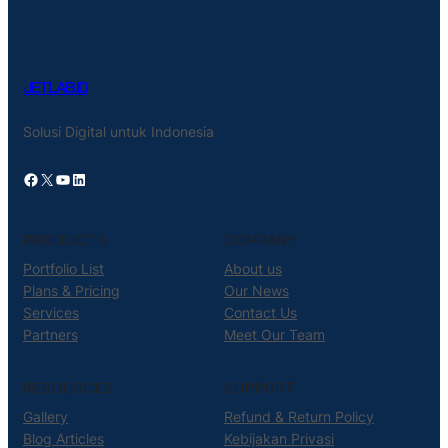
JETLAB.ID
Solusi Digital untuk Indonesia
Facebook
X
YouTube
LinkedIn
PRODUCTS
COMPANY
Portfolio List
About us
Plans & Pricing
Our News
Services
Contact Us
Partners
Meet Our Team
RESOURCES
SUPPORT
Gallery
Refund & Return Policy
Blog Articles
Kebijakan Privasi