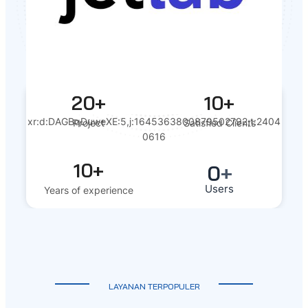
20+
10+
xr:d:DAGBqDuweXE:5,j:1645363800879502792,t:2404
Project
Satisfied Clients
0616
10+
0
+
Users
Years of experience
LAYANAN TERPOPULER