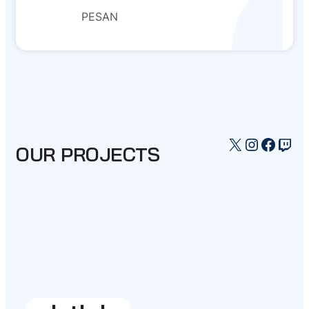
PESAN
X
Instagr
Faceb
Twi
OUR PROJECTS