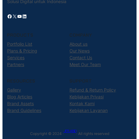
Solusi Digital untuk Indonesia
Facebook
X
YouTube
LinkedIn
PRODUCTS
COMPANY
Portfolio List
About us
Plans & Pricing
Our News
Services
Contact Us
Partners
Meet Our Team
RESOURCES
SUPPORT
Gallery
Refund & Return Policy
Blog Articles
Kebijakan Privasi
Brand Assets
Kontak Kami
Brand Guidelines
Kebijakan Layanan
JETLAB.ID
Copyright © 2024 ·
· All rights reserved