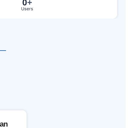
0
+
Users
an