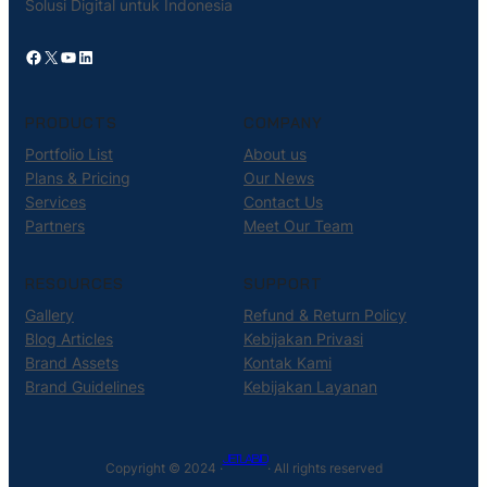
Solusi Digital untuk Indonesia
Facebook
X
YouTube
LinkedIn
PRODUCTS
COMPANY
Portfolio List
About us
Plans & Pricing
Our News
Services
Contact Us
Partners
Meet Our Team
RESOURCES
SUPPORT
Gallery
Refund & Return Policy
Blog Articles
Kebijakan Privasi
Brand Assets
Kontak Kami
Brand Guidelines
Kebijakan Layanan
JETLAB.ID
Copyright © 2024 ·
· All rights reserved