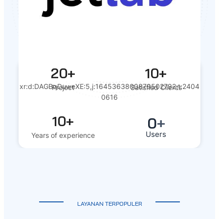
20+
10+
xr:d:DAGBqDuweXE:5,j:1645363800879502792,t:2404
Project
Satisfied Clients
0616
10+
0
+
Users
Years of experience
LAYANAN TERPOPULER