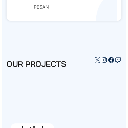
PESAN
X
Instagr
Faceb
Twi
OUR PROJECTS