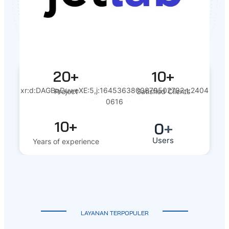
20+
10+
xr:d:DAGBqDuweXE:5,j:1645363800879502792,t:2404
Project
Satisfied Clients
0616
10+
0
+
Users
Years of experience
LAYANAN TERPOPULER