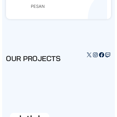
PESAN
X
Instagr
Faceb
Twi
OUR PROJECTS