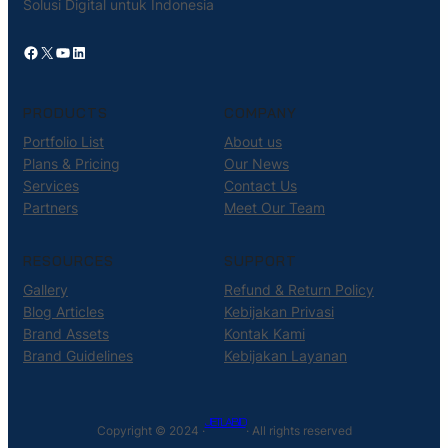
Solusi Digital untuk Indonesia
Facebook
X
YouTube
LinkedIn
PRODUCTS
COMPANY
Portfolio List
About us
Plans & Pricing
Our News
Services
Contact Us
Partners
Meet Our Team
RESOURCES
SUPPORT
Gallery
Refund & Return Policy
Blog Articles
Kebijakan Privasi
Brand Assets
Kontak Kami
Brand Guidelines
Kebijakan Layanan
JETLAB.ID
Copyright © 2024 ·
· All rights reserved