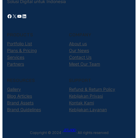
Solusi Digital untuk Indonesia
Facebook
X
YouTube
LinkedIn
PRODUCTS
COMPANY
Portfolio List
About us
Plans & Pricing
Our News
Services
Contact Us
Partners
Meet Our Team
RESOURCES
SUPPORT
Gallery
Refund & Return Policy
Blog Articles
Kebijakan Privasi
Brand Assets
Kontak Kami
Brand Guidelines
Kebijakan Layanan
JETLAB.ID
Copyright © 2024 ·
· All rights reserved