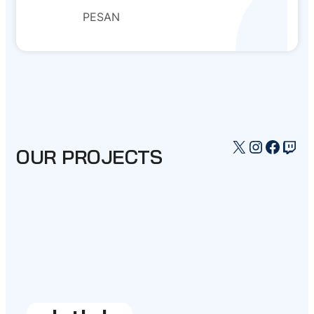
PESAN
X
Instagr
Faceb
Twi
OUR PROJECTS