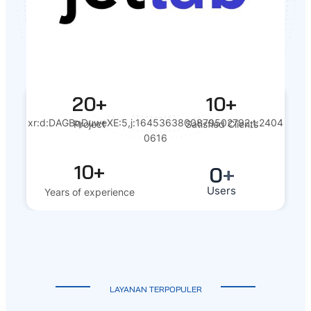
20+
10+
xr:d:DAGBqDuweXE:5,j:1645363800879502792,t:2404
Project
Satisfied Clients
0616
10+
0
+
Users
Years of experience
LAYANAN TERPOPULER