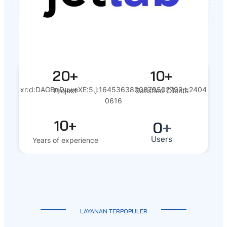
20+
10+
xr:d:DAGBqDuweXE:5,j:1645363800879502792,t:2404
Project
Satisfied Clients
0616
10+
0
+
Users
Years of experience
LAYANAN TERPOPULER