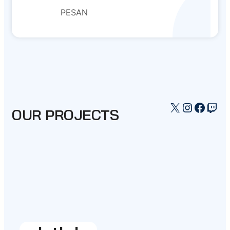
PESAN
X
Instagr
Faceb
Twi
OUR PROJECTS