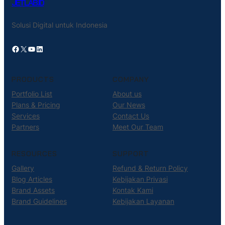
JETLAB.ID
Solusi Digital untuk Indonesia
Facebook
X
YouTube
LinkedIn
PRODUCTS
COMPANY
Portfolio List
About us
Plans & Pricing
Our News
Services
Contact Us
Partners
Meet Our Team
RESOURCES
SUPPORT
Gallery
Refund & Return Policy
Blog Articles
Kebijakan Privasi
Brand Assets
Kontak Kami
Brand Guidelines
Kebijakan Layanan