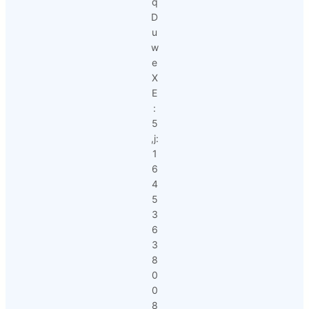
q
D
u
w
e
X
E
:
5
,j:
1
6
4
5
3
6
3
8
0
0
8