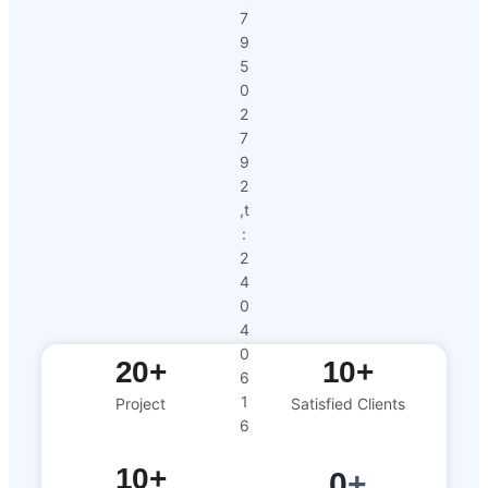
7
9
5
0
2
7
9
2
,t
:
2
4
0
4
0
20+
10+
6
1
Project
Satisfied Clients
6
10+
0
+