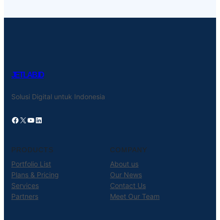
JETLAB.ID
Solusi Digital untuk Indonesia
Facebook
X
YouTube
LinkedIn
PRODUCTS
COMPANY
Portfolio List
About us
Plans & Pricing
Our News
Services
Contact Us
Partners
Meet Our Team