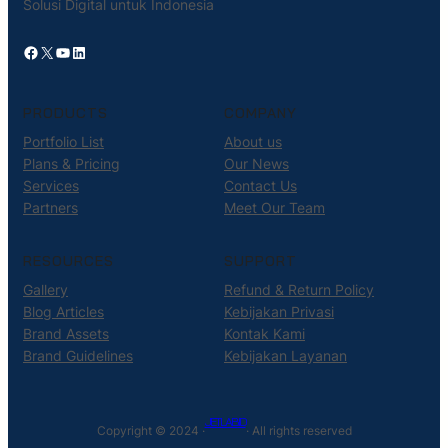
Solusi Digital untuk Indonesia
Facebook
X
YouTube
LinkedIn
PRODUCTS
COMPANY
Portfolio List
About us
Plans & Pricing
Our News
Services
Contact Us
Partners
Meet Our Team
RESOURCES
SUPPORT
Gallery
Refund & Return Policy
Blog Articles
Kebijakan Privasi
Brand Assets
Kontak Kami
Brand Guidelines
Kebijakan Layanan
JETLAB.ID
Copyright © 2024 ·
· All rights reserved