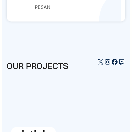
PESAN
X
Instagr
Faceb
Twi
OUR PROJECTS