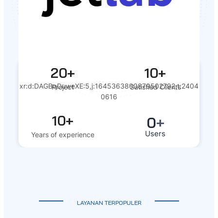
20+
10+
xr:d:DAGBqDuweXE:5,j:1645363800879502792,t:2404
Project
Satisfied Clients
0616
10+
0
+
Users
Years of experience
LAYANAN TERPOPULER