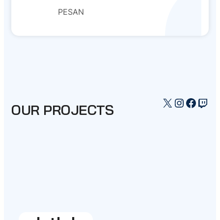
PESAN
X
Instagr
Faceb
Twi
OUR PROJECTS