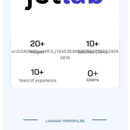
20+
10+
xr:d:DAGBqDuweXE:5,j:1645363800879502792,t:2404
Project
Satisfied Clients
0616
10+
0
+
Users
Years of experience
LAYANAN TERPOPULER