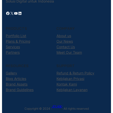
Solusi Digital untuk Indonesia
Facebook
X
YouTube
LinkedIn
PRODUCTS
COMPANY
Portfolio List
About us
Plans & Pricing
Our News
Services
Contact Us
Partners
Meet Our Team
RESOURCES
SUPPORT
Gallery
Refund & Return Policy
Blog Articles
Kebijakan Privasi
Brand Assets
Kontak Kami
Brand Guidelines
Kebijakan Layanan
JETLAB.ID
Copyright © 2024 ·
· All rights reserved