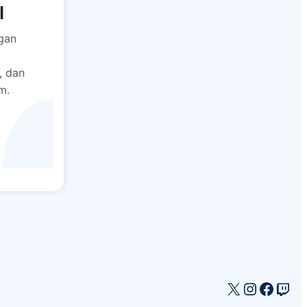
l
gan
i, dan
m.
X
Instagr
Faceb
Twi