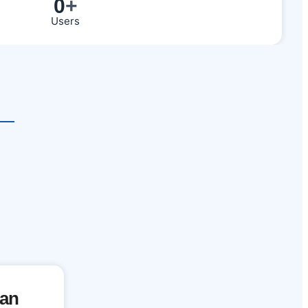
0
+
Users
an