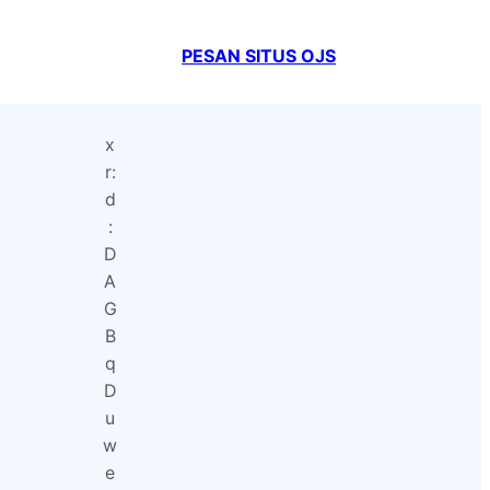
PESAN SITUS OJS
x
r:
d
:
D
A
G
B
q
D
u
w
e