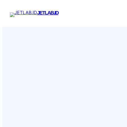
Skip
to
JETLAB.ID
content