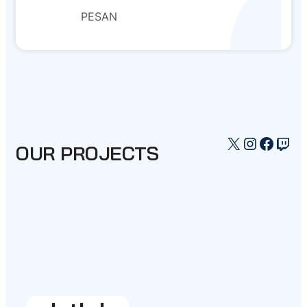
PESAN
X
Instagr
Faceb
Twi
OUR PROJECTS