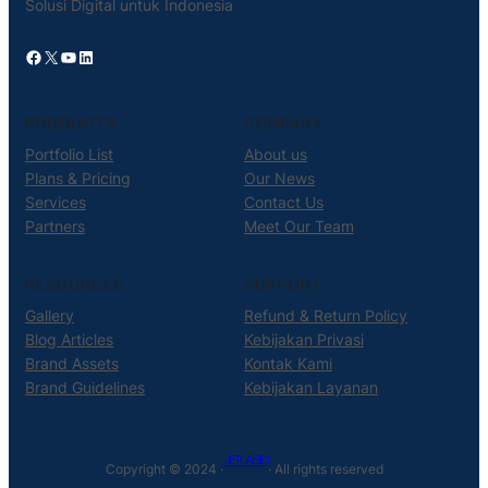
Solusi Digital untuk Indonesia
Facebook
X
YouTube
LinkedIn
PRODUCTS
COMPANY
Portfolio List
About us
Plans & Pricing
Our News
Services
Contact Us
Partners
Meet Our Team
RESOURCES
SUPPORT
Gallery
Refund & Return Policy
Blog Articles
Kebijakan Privasi
Brand Assets
Kontak Kami
Brand Guidelines
Kebijakan Layanan
JETLAB.ID
Copyright © 2024 ·
· All rights reserved