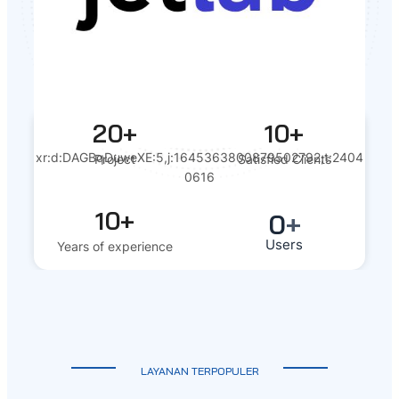
20+
10+
xr:d:DAGBqDuweXE:5,j:1645363800879502792,t:2404
Project
Satisfied Clients
0616
10+
0
+
Users
Years of experience
LAYANAN TERPOPULER