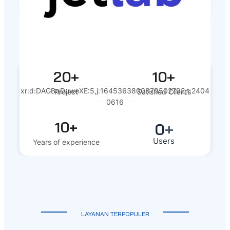
20+
10+
xr:d:DAGBqDuweXE:5,j:1645363800879502792,t:2404
Project
Satisfied Clients
0616
10+
0
+
Users
Years of experience
LAYANAN TERPOPULER