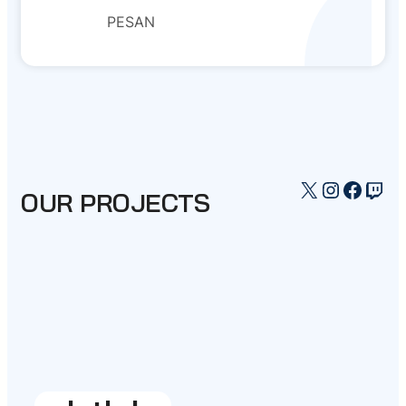
PESAN
X
Instagr
Faceb
Twi
OUR PROJECTS