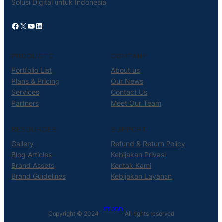
Solusi Digital untuk Indonesia
Facebook
X
YouTube
LinkedIn
PRODUCTS
COMPANY
Portfolio List
About us
Plans & Pricing
Our News
Services
Contact Us
Partners
Meet Our Team
RESOURCES
SUPPORT
Gallery
Refund & Return Policy
Blog Articles
Kebijakan Privasi
Brand Assets
Kontak Kami
Brand Guidelines
Kebijakan Layanan
JETLAB.ID
Copyright © 2024 ·
· All rights reserved