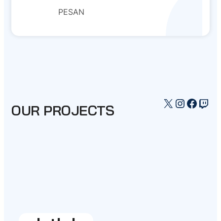
PESAN
X
Instagr
Faceb
Twi
OUR PROJECTS