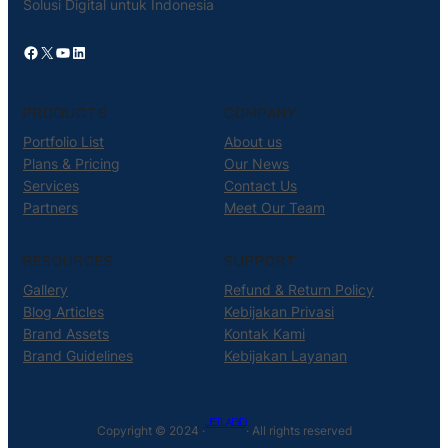
Solusi Digital untuk Indonesia
Facebook
X
YouTube
LinkedIn
PRODUCTS
COMPANY
Portfolio List
About us
Plans & Pricing
Our News
Services
Contact Us
Partners
Meet Our Team
RESOURCES
SUPPORT
Gallery
Refund & Return Policy
Blog Articles
Kebijakan Privasi
Brand Assets
Kontak Kami
Brand Guidelines
Kebijakan Layanan
JETLAB.ID
Copyright © 2024 ·
· All rights reserved