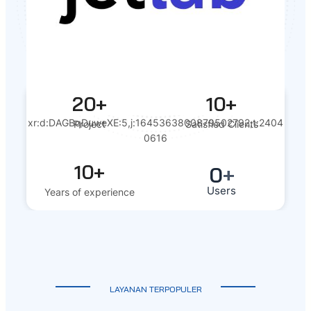
20+
10+
xr:d:DAGBqDuweXE:5,j:1645363800879502792,t:2404
Project
Satisfied Clients
0616
10+
0
+
Users
Years of experience
LAYANAN TERPOPULER